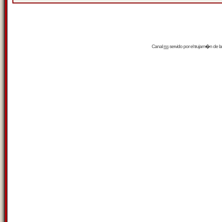
Canal
rss
servido por el
trujam�n
de la