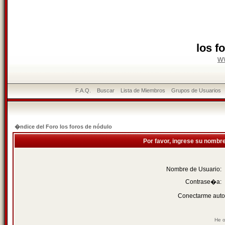
los f
w
F.A.Q.
Buscar
Lista de Miembros
Grupos de Usuarios
�ndice del Foro los foros de nódulo
Por favor, ingrese su nombr
Nombre de Usuario:
Contrase�a:
Conectarme auto
He o