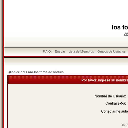
los f
w
F.A.Q.
Buscar
Lista de Miembros
Grupos de Usuarios
�ndice del Foro los foros de nódulo
Por favor, ingrese su nombr
Nombre de Usuario:
Contrase�a:
Conectarme auto
He o