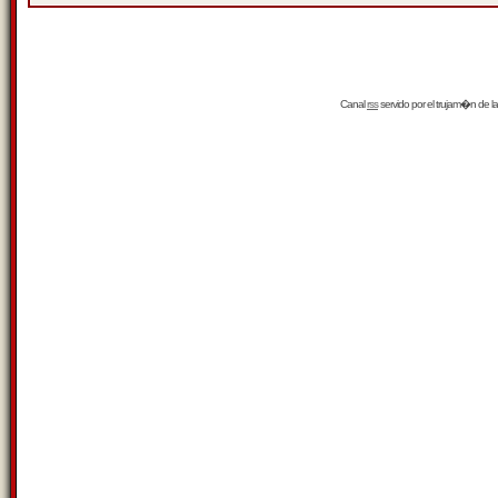
Canal
rss
servido por el
trujam�n
de la