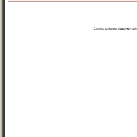
Canal
rss
servido por el
trujam�n
de la