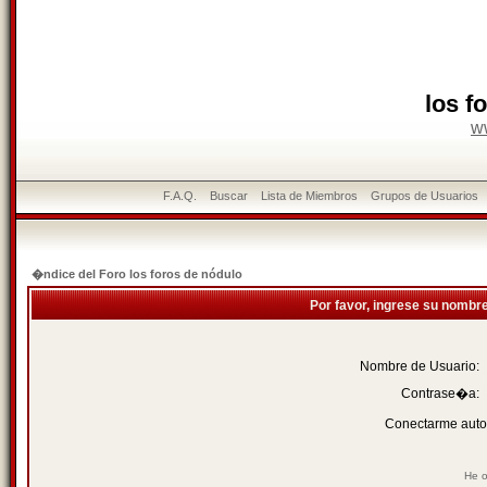
los f
w
F.A.Q.
Buscar
Lista de Miembros
Grupos de Usuarios
�ndice del Foro los foros de nódulo
Por favor, ingrese su nombr
Nombre de Usuario:
Contrase�a:
Conectarme auto
He o