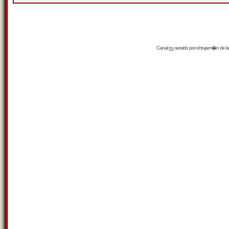
Canal
rss
servido por el
trujam�n
de la