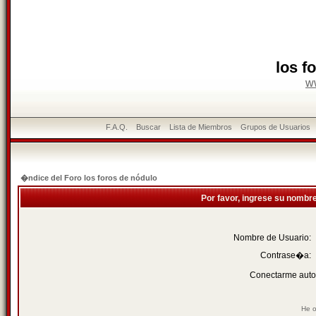
los f
w
F.A.Q.
Buscar
Lista de Miembros
Grupos de Usuarios
�ndice del Foro los foros de nódulo
Por favor, ingrese su nombr
Nombre de Usuario:
Contrase�a:
Conectarme auto
He o