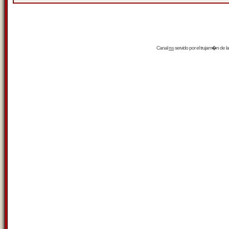
Canal
rss
servido por el
trujam�n
de la