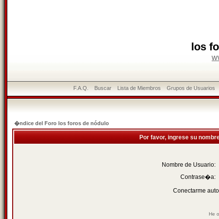
los f
w
F.A.Q.
Buscar
Lista de Miembros
Grupos de Usuarios
�ndice del Foro los foros de nódulo
Por favor, ingrese su nombr
Nombre de Usuario:
Contrase�a:
Conectarme auto
He o