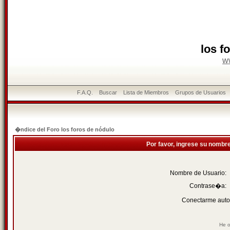
los f
w
F.A.Q.
Buscar
Lista de Miembros
Grupos de Usuarios
�ndice del Foro los foros de nódulo
Por favor, ingrese su nombr
Nombre de Usuario:
Contrase�a:
Conectarme auto
He o