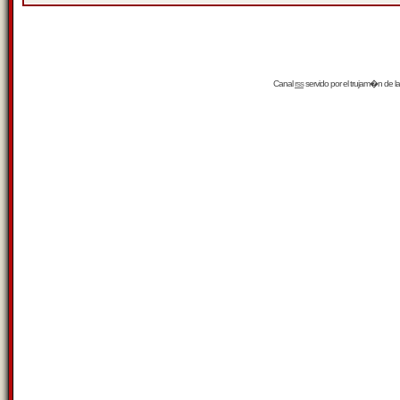
Canal
rss
servido por el
trujam�n
de la