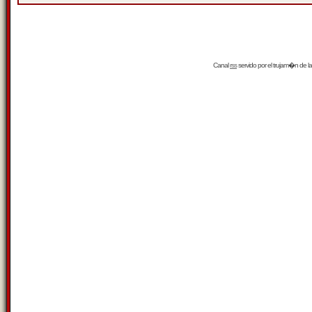
Canal
rss
servido por el
trujam�n
de la