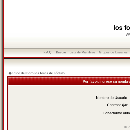
los f
w
F.A.Q.
Buscar
Lista de Miembros
Grupos de Usuarios
�ndice del Foro los foros de nódulo
Por favor, ingrese su nombr
Nombre de Usuario:
Contrase�a:
Conectarme auto
He o