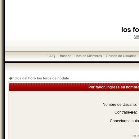
los f
w
F.A.Q.
Buscar
Lista de Miembros
Grupos de Usuarios
�ndice del Foro los foros de nódulo
Por favor, ingrese su nombr
Nombre de Usuario:
Contrase�a:
Conectarme auto
He o