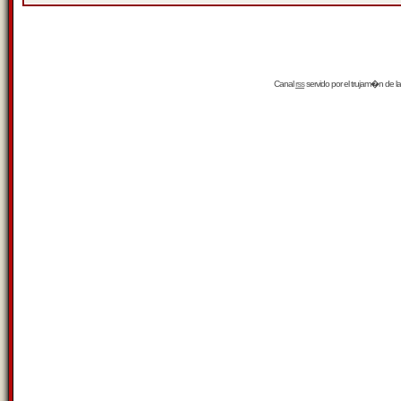
Canal
rss
servido por el
trujam�n
de la