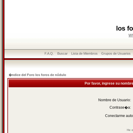
los f
w
F.A.Q.
Buscar
Lista de Miembros
Grupos de Usuarios
�ndice del Foro los foros de nódulo
Por favor, ingrese su nombr
Nombre de Usuario:
Contrase�a:
Conectarme auto
He o