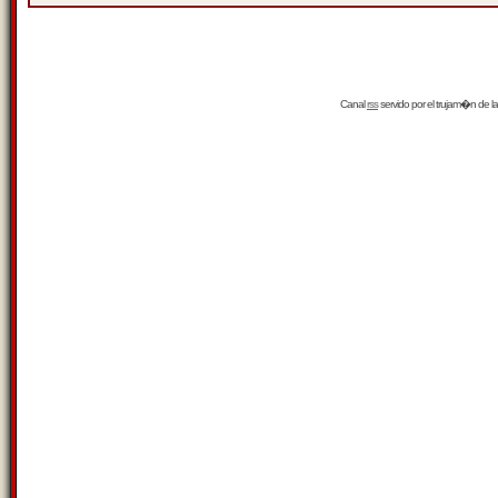
Canal
rss
servido por el
trujam�n
de la