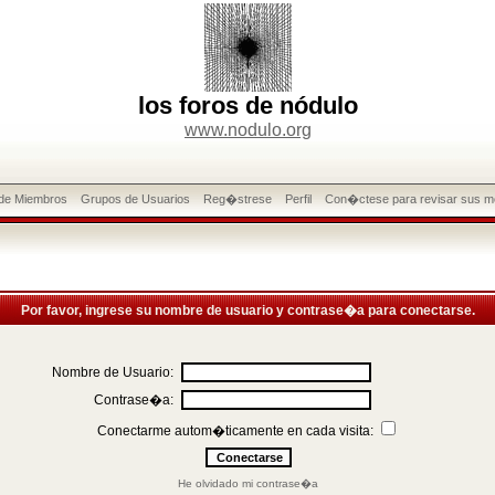
los foros de nódulo
www.nodulo.org
 de Miembros
Grupos de Usuarios
Reg�strese
Perfil
Con�ctese para revisar sus m
Por favor, ingrese su nombre de usuario y contrase�a para conectarse.
Nombre de Usuario:
Contrase�a:
Conectarme autom�ticamente en cada visita:
He olvidado mi contrase�a