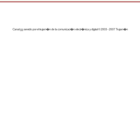
Canal
rss
servido por el
trujam�n
de la comunicaci�n electr�nica y digital © 2003 - 2007 Trujam�n