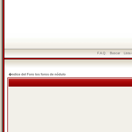
F.A.Q.
Buscar
Lista
�ndice del Foro los foros de nódulo