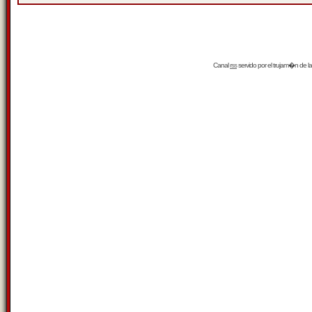
Canal
rss
servido por el
trujam�n
de la