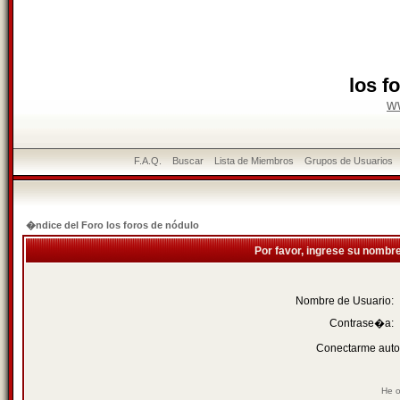
los f
w
F.A.Q.
Buscar
Lista de Miembros
Grupos de Usuarios
�ndice del Foro los foros de nódulo
Por favor, ingrese su nombr
Nombre de Usuario:
Contrase�a:
Conectarme auto
He o