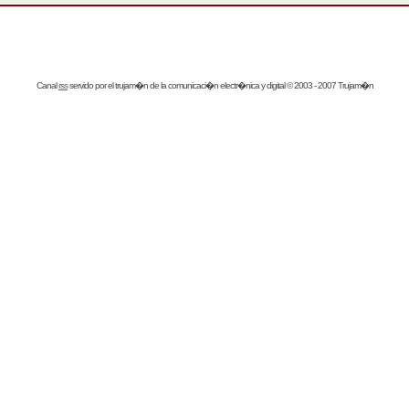
Canal
rss
servido por el
trujam�n
de la comunicaci�n electr�nica y digital © 2003 - 2007 Trujam�n