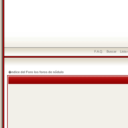
F.A.Q.
Buscar
Lista
�ndice del Foro los foros de nódulo