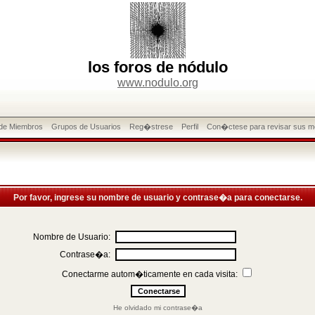
los foros de nódulo
www.nodulo.org
 de Miembros
Grupos de Usuarios
Reg�strese
Perfil
Con�ctese para revisar sus m
Por favor, ingrese su nombre de usuario y contrase�a para conectarse.
Nombre de Usuario:
Contrase�a:
Conectarme autom�ticamente en cada visita:
He olvidado mi contrase�a