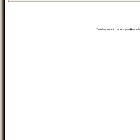
Canal
rss
servido por el
trujam�n
de la