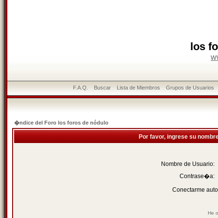
los f
w
F.A.Q.
Buscar
Lista de Miembros
Grupos de Usuarios
�ndice del Foro los foros de nódulo
Por favor, ingrese su nombr
Nombre de Usuario:
Contrase�a:
Conectarme auto
He o