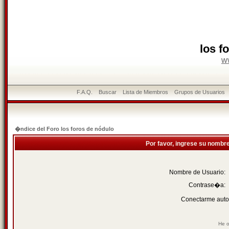
los f
w
F.A.Q.
Buscar
Lista de Miembros
Grupos de Usuarios
�ndice del Foro los foros de nódulo
Por favor, ingrese su nombr
Nombre de Usuario:
Contrase�a:
Conectarme auto
He o