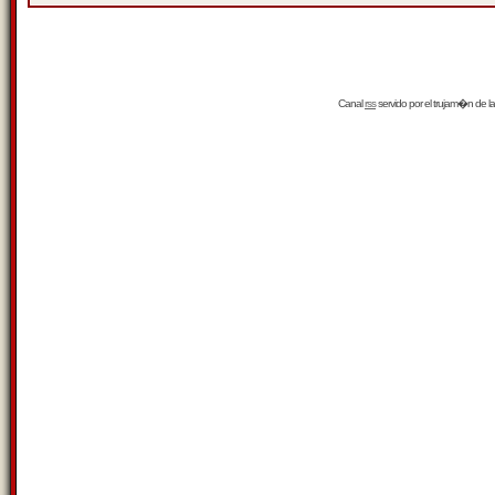
Canal
rss
servido por el
trujam�n
de la