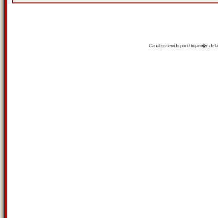
Canal
rss
servido por el
trujam�n
de la