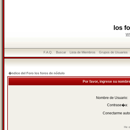
los f
w
F.A.Q.
Buscar
Lista de Miembros
Grupos de Usuarios
�ndice del Foro los foros de nódulo
Por favor, ingrese su nombr
Nombre de Usuario:
Contrase�a:
Conectarme auto
He o