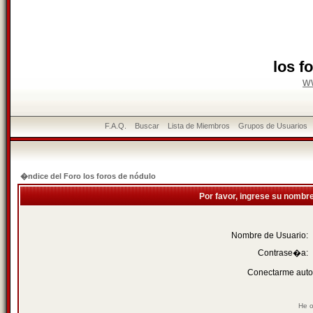
los f
w
F.A.Q.
Buscar
Lista de Miembros
Grupos de Usuarios
�ndice del Foro los foros de nódulo
Por favor, ingrese su nombr
Nombre de Usuario:
Contrase�a:
Conectarme auto
He o