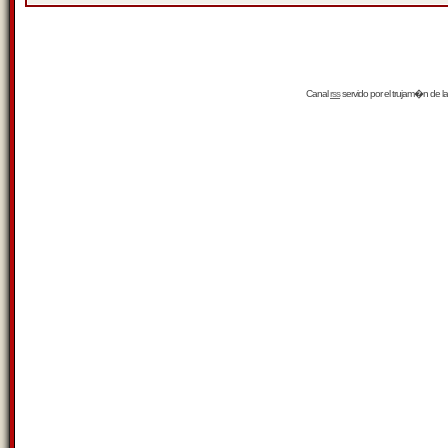
Canal
rss
servido por el
trujam�n
de la