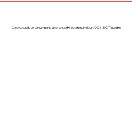
Canal
rss
servido por el
trujam�n
de la comunicaci�n electr�nica y digital © 2003 - 2007 Trujam�n