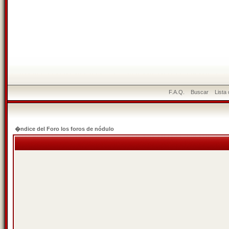
F.A.Q.
Buscar
Lista
�ndice del Foro los foros de nódulo