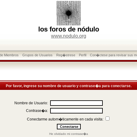
los foros de nódulo
www.nodulo.org
 de Miembros
Grupos de Usuarios
Reg�strese
Perfil
Con�ctese para revisar sus m
Por favor, ingrese su nombre de usuario y contrase�a para conectarse.
Nombre de Usuario:
Contrase�a:
Conectarme autom�ticamente en cada visita:
He olvidado mi contrase�a