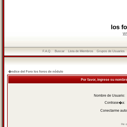
los f
w
F.A.Q.
Buscar
Lista de Miembros
Grupos de Usuarios
�ndice del Foro los foros de nódulo
Por favor, ingrese su nombr
Nombre de Usuario:
Contrase�a:
Conectarme auto
He o