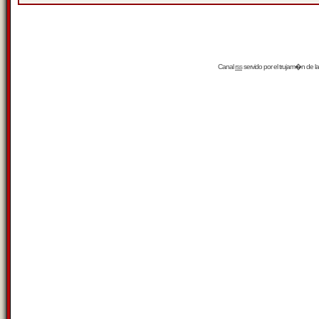
Canal
rss
servido por el
trujam�n
de la