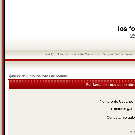
los f
w
F.A.Q.
Buscar
Lista de Miembros
Grupos de Usuarios
�ndice del Foro los foros de nódulo
Por favor, ingrese su nombr
Nombre de Usuario:
Contrase�a:
Conectarme auto
He o