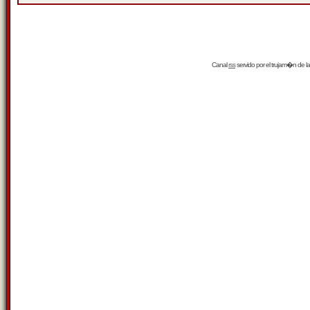
Canal
rss
servido por el
trujam�n
de la