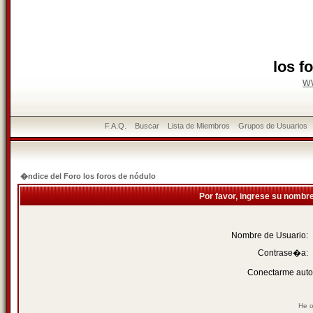
los f
w
F.A.Q.
Buscar
Lista de Miembros
Grupos de Usuarios
�ndice del Foro los foros de nódulo
Por favor, ingrese su nombr
Nombre de Usuario:
Contrase�a:
Conectarme auto
He o