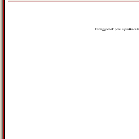
Canal
rss
servido por el
trujam�n
de la