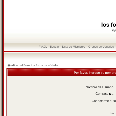
los f
w
F.A.Q.
Buscar
Lista de Miembros
Grupos de Usuarios
�ndice del Foro los foros de nódulo
Por favor, ingrese su nombr
Nombre de Usuario:
Contrase�a:
Conectarme auto
He o