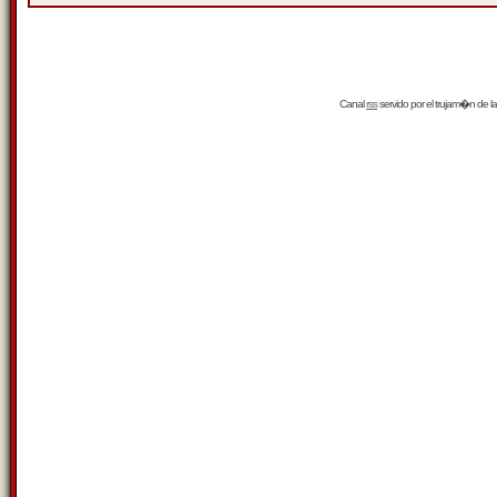
Canal
rss
servido por el
trujam�n
de la