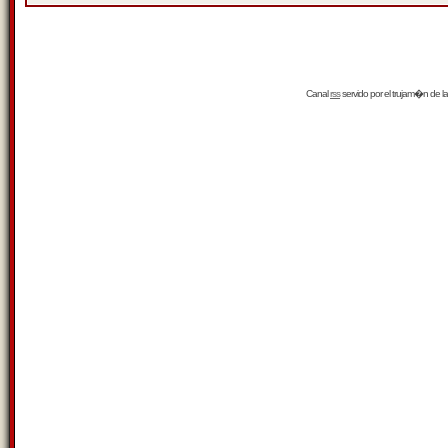
Canal
rss
servido por el
trujam�n
de la