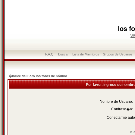
los f
w
F.A.Q.
Buscar
Lista de Miembros
Grupos de Usuarios
�ndice del Foro los foros de nódulo
Por favor, ingrese su nombr
Nombre de Usuario:
Contrase�a:
Conectarme auto
He o