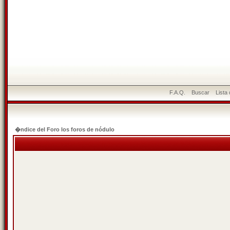
F.A.Q.
Buscar
Lista
�ndice del Foro los foros de nódulo