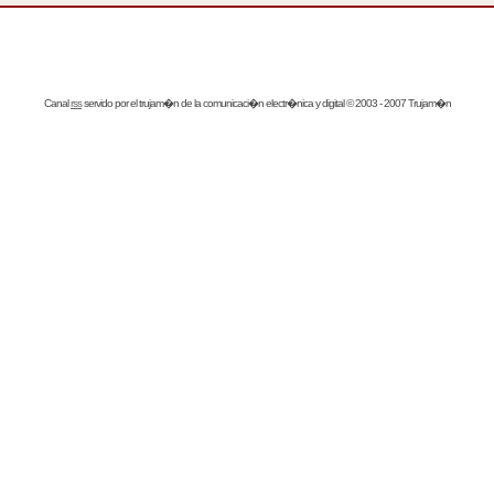
Canal
rss
servido por el
trujam�n
de la comunicaci�n electr�nica y digital © 2003 - 2007 Trujam�n