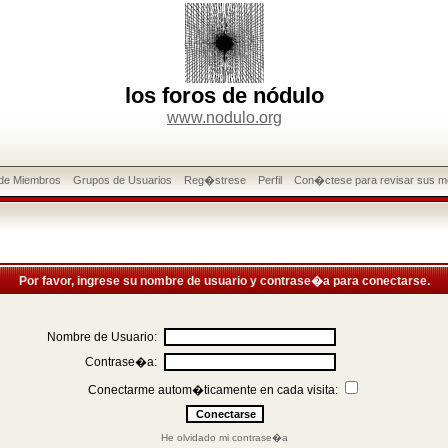
los foros de nódulo
www.nodulo.org
 de Miembros
Grupos de Usuarios
Reg�strese
Perfil
Con�ctese para revisar sus m
Por favor, ingrese su nombre de usuario y contrase�a para conectarse.
Nombre de Usuario:
Contrase�a:
Conectarme autom�ticamente en cada visita:
He olvidado mi contrase�a