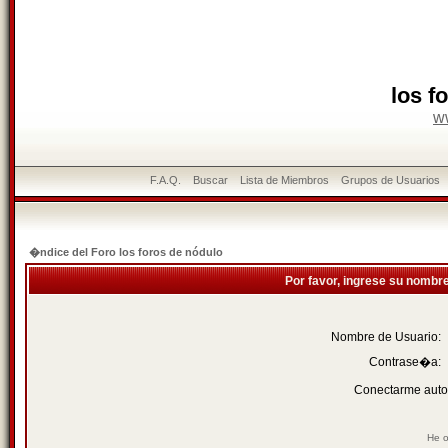
los f
w
F.A.Q.
Buscar
Lista de Miembros
Grupos de Usuarios
�ndice del Foro los foros de nódulo
Por favor, ingrese su nombr
Nombre de Usuario:
Contrase�a:
Conectarme auto
He o