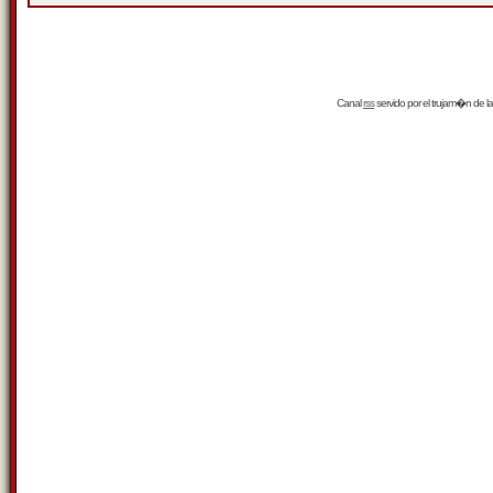
Canal
rss
servido por el
trujam�n
de la