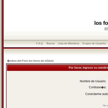
los f
w
F.A.Q.
Buscar
Lista de Miembros
Grupos de Usuarios
�ndice del Foro los foros de nódulo
Por favor, ingrese su nombr
Nombre de Usuario:
Contrase�a:
Conectarme auto
He o