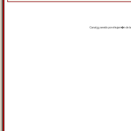
Canal
rss
servido por el
trujam�n
de la