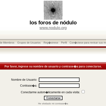
los foros de nódulo
www.nodulo.org
 de Miembros
Grupos de Usuarios
Reg�strese
Perfil
Con�ctese para revisar sus m
Por favor, ingrese su nombre de usuario y contrase�a para conectarse.
Nombre de Usuario:
Contrase�a:
Conectarme autom�ticamente en cada visita:
He olvidado mi contrase�a