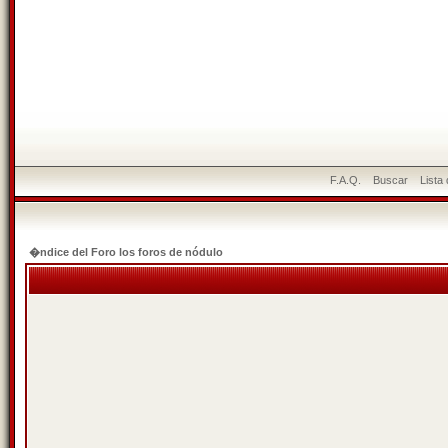
F.A.Q.
Buscar
Lista
�ndice del Foro los foros de nódulo