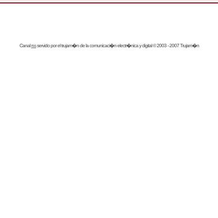
Canal
rss
servido por el
trujam�n
de la comunicaci�n electr�nica y digital © 2003 - 2007 Trujam�n