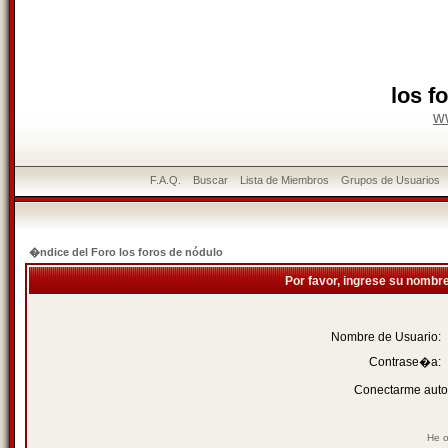
los f
w
F.A.Q.
Buscar
Lista de Miembros
Grupos de Usuarios
�ndice del Foro los foros de nódulo
Por favor, ingrese su nombr
Nombre de Usuario:
Contrase�a:
Conectarme auto
He o