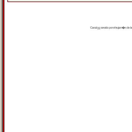
Canal
rss
servido por el
trujam�n
de la