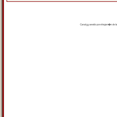
Canal
rss
servido por el
trujam�n
de la