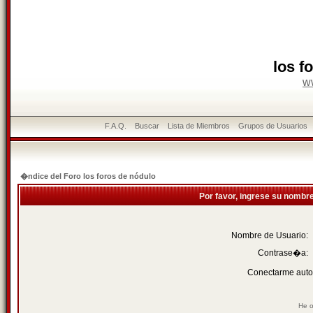
los f
w
F.A.Q.
Buscar
Lista de Miembros
Grupos de Usuarios
�ndice del Foro los foros de nódulo
Por favor, ingrese su nombr
Nombre de Usuario:
Contrase�a:
Conectarme auto
He o