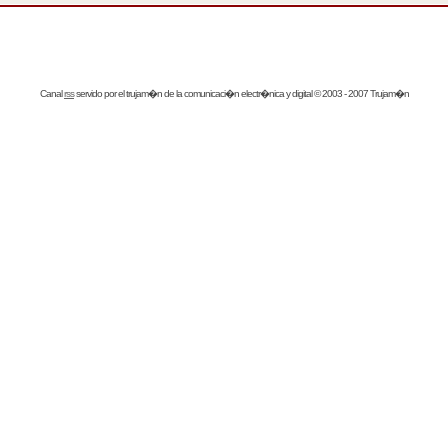
Canal
rss
servido por el
trujam�n
de la comunicaci�n electr�nica y digital © 2003 - 2007 Trujam�n