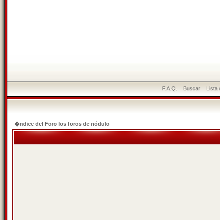
F.A.Q.
Buscar
Lista
�ndice del Foro los foros de nódulo