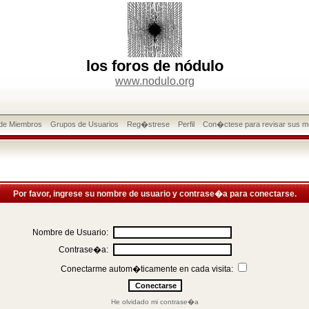
los foros de nódulo
www.nodulo.org
 de Miembros
Grupos de Usuarios
Reg�strese
Perfil
Con�ctese para revisar sus m
Por favor, ingrese su nombre de usuario y contrase�a para conectarse.
Nombre de Usuario:
Contrase�a:
Conectarme autom�ticamente en cada visita:
He olvidado mi contrase�a