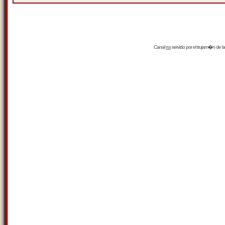
Canal
rss
servido por el
trujam�n
de la