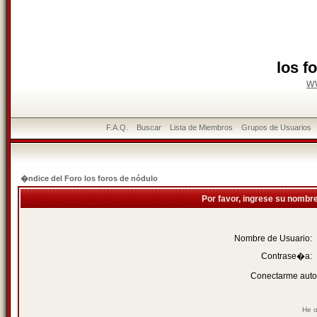
los f
w
F.A.Q.
Buscar
Lista de Miembros
Grupos de Usuarios
�ndice del Foro los foros de nódulo
Por favor, ingrese su nombr
Nombre de Usuario:
Contrase�a:
Conectarme auto
He o