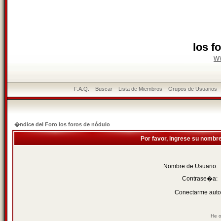
los f
w
F.A.Q.
Buscar
Lista de Miembros
Grupos de Usuarios
�ndice del Foro los foros de nódulo
Por favor, ingrese su nombr
Nombre de Usuario:
Contrase�a:
Conectarme auto
He o