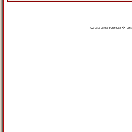
Canal
rss
servido por el
trujam�n
de la