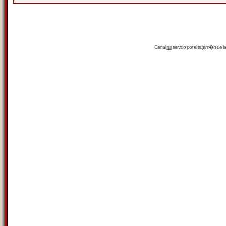
Canal
rss
servido por el
trujam�n
de la