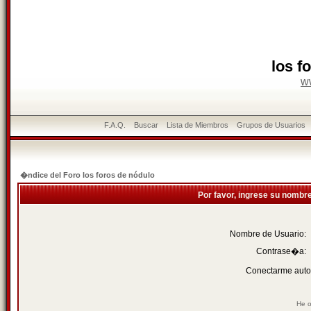
los f
w
F.A.Q.
Buscar
Lista de Miembros
Grupos de Usuarios
�ndice del Foro los foros de nódulo
Por favor, ingrese su nombr
Nombre de Usuario:
Contrase�a:
Conectarme auto
He o