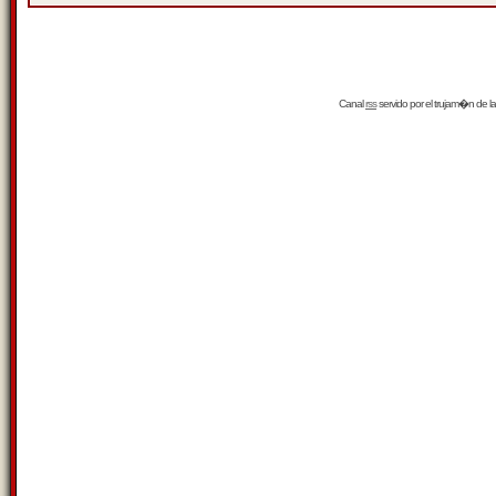
Canal
rss
servido por el
trujam�n
de la