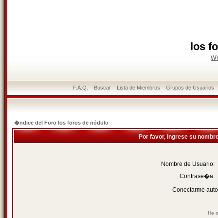
los f
w
F.A.Q.
Buscar
Lista de Miembros
Grupos de Usuarios
�ndice del Foro los foros de nódulo
Por favor, ingrese su nombr
Nombre de Usuario:
Contrase�a:
Conectarme auto
He o