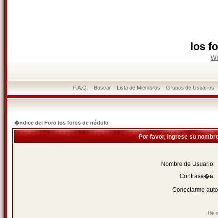
los f
w
F.A.Q.
Buscar
Lista de Miembros
Grupos de Usuarios
�ndice del Foro los foros de nódulo
Por favor, ingrese su nombr
Nombre de Usuario:
Contrase�a:
Conectarme auto
He o