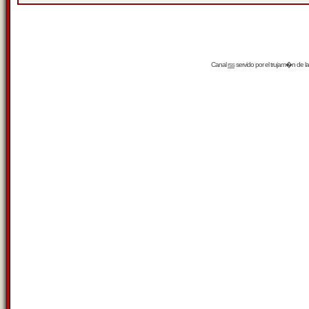
Canal
rss
servido por el
trujam�n
de la