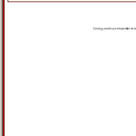
Canal
rss
servido por el
trujam�n
de la