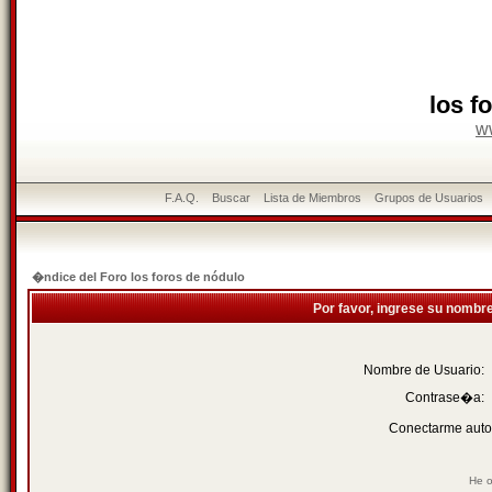
los f
w
F.A.Q.
Buscar
Lista de Miembros
Grupos de Usuarios
�ndice del Foro los foros de nódulo
Por favor, ingrese su nombr
Nombre de Usuario:
Contrase�a:
Conectarme auto
He o