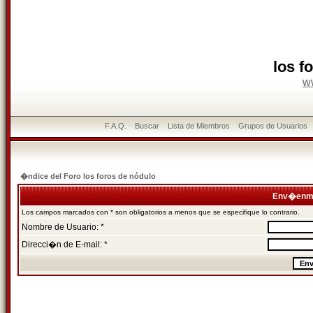
los f
w
F.A.Q.
Buscar
Lista de Miembros
Grupos de Usuarios
�ndice del Foro los foros de nódulo
Env�enme
Los campos marcados con * son obligatorios a menos que se especifique lo contrario.
Nombre de Usuario: *
Direcci�n de E-mail: *