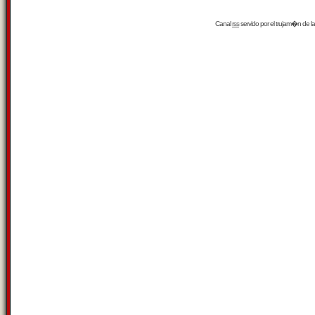
Canal
rss
servido por el
trujam�n
de la