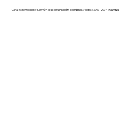
Canal
rss
servido por el
trujam�n
de la comunicaci�n electr�nica y digital © 2003 - 2007 Trujam�n