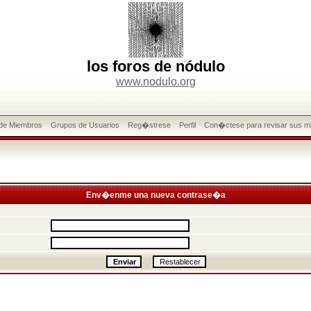
los foros de nódulo
www.nodulo.org
 de Miembros
Grupos de Usuarios
Reg�strese
Perfil
Con�ctese para revisar sus m
Env�enme una nueva contrase�a