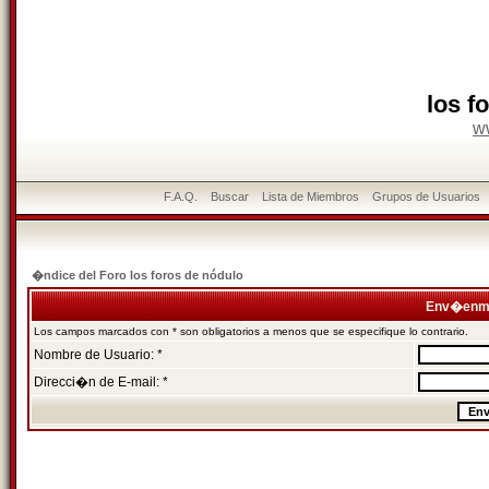
los f
w
F.A.Q.
Buscar
Lista de Miembros
Grupos de Usuarios
�ndice del Foro los foros de nódulo
Env�enme
Los campos marcados con * son obligatorios a menos que se especifique lo contrario.
Nombre de Usuario: *
Direcci�n de E-mail: *