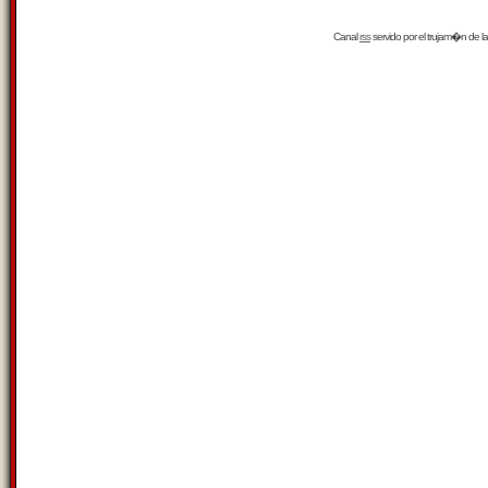
Canal
rss
servido por el
trujam�n
de la