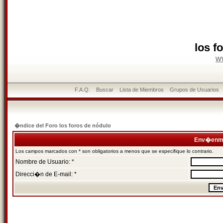
los f
w
F.A.Q.
Buscar
Lista de Miembros
Grupos de Usuarios
�ndice del Foro los foros de nódulo
Env�enme
Los campos marcados con * son obligatorios a menos que se especifique lo contrario.
Nombre de Usuario: *
Direcci�n de E-mail: *