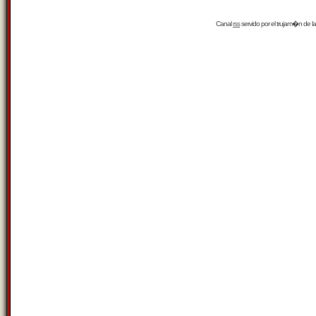
Canal
rss
servido por el
trujam�n
de la