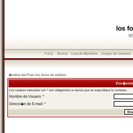
los f
w
F.A.Q.
Buscar
Lista de Miembros
Grupos de Usuarios
�ndice del Foro los foros de nódulo
Env�enme
Los campos marcados con * son obligatorios a menos que se especifique lo contrario.
Nombre de Usuario: *
Direcci�n de E-mail: *