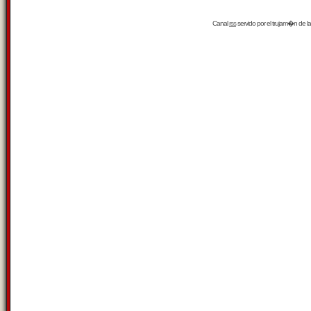
Canal
rss
servido por el
trujam�n
de la