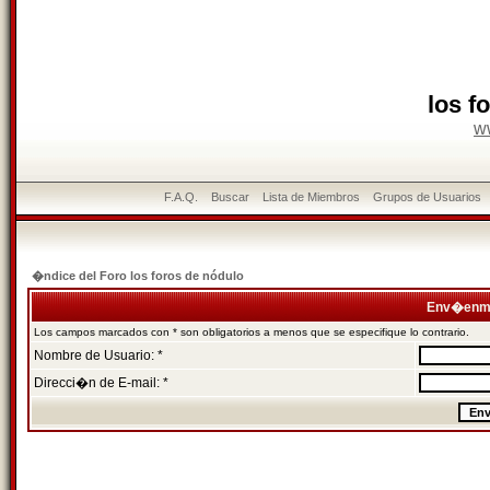
los f
w
F.A.Q.
Buscar
Lista de Miembros
Grupos de Usuarios
�ndice del Foro los foros de nódulo
Env�enme
Los campos marcados con * son obligatorios a menos que se especifique lo contrario.
Nombre de Usuario: *
Direcci�n de E-mail: *