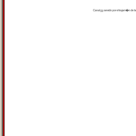
Canal
rss
servido por el
trujam�n
de la