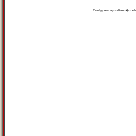
Canal
rss
servido por el
trujam�n
de la