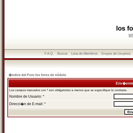
los f
w
F.A.Q.
Buscar
Lista de Miembros
Grupos de Usuarios
�ndice del Foro los foros de nódulo
Env�enme
Los campos marcados con * son obligatorios a menos que se especifique lo contrario.
Nombre de Usuario: *
Direcci�n de E-mail: *