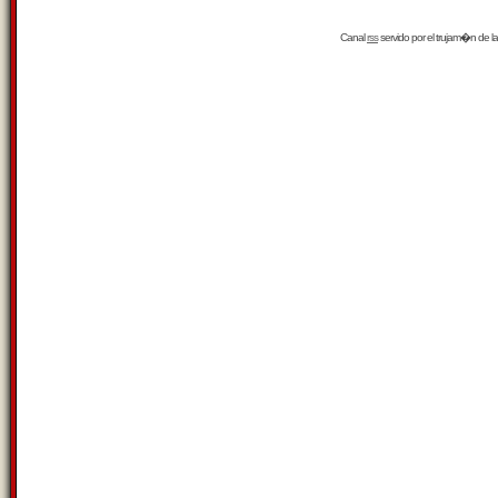
Canal
rss
servido por el
trujam�n
de la