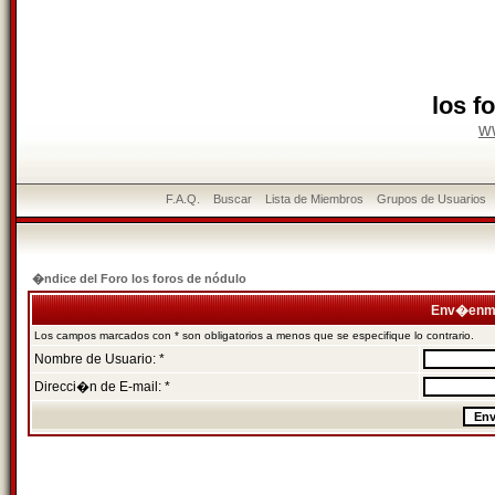
los f
w
F.A.Q.
Buscar
Lista de Miembros
Grupos de Usuarios
�ndice del Foro los foros de nódulo
Env�enme
Los campos marcados con * son obligatorios a menos que se especifique lo contrario.
Nombre de Usuario: *
Direcci�n de E-mail: *