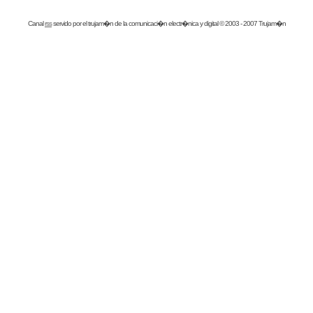
Canal
rss
servido por el
trujam�n
de la comunicaci�n electr�nica y digital © 2003 - 2007 Trujam�n