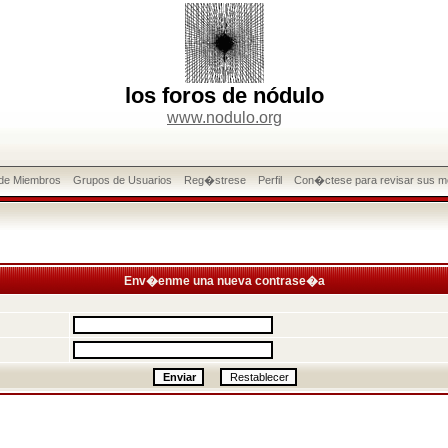
los foros de nódulo
www.nodulo.org
 de Miembros
Grupos de Usuarios
Reg�strese
Perfil
Con�ctese para revisar sus m
Env�enme una nueva contrase�a