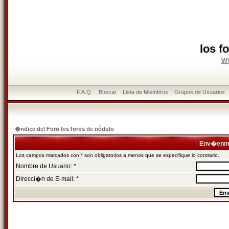
los f
w
F.A.Q.
Buscar
Lista de Miembros
Grupos de Usuarios
�ndice del Foro los foros de nódulo
Env�enme
Los campos marcados con * son obligatorios a menos que se especifique lo contrario.
Nombre de Usuario: *
Direcci�n de E-mail: *