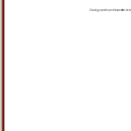
Canal
rss
servido por el
trujam�n
de la