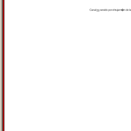
Canal
rss
servido por el
trujam�n
de la