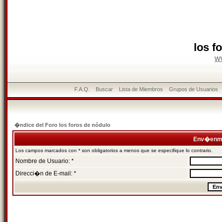
los f
w
F.A.Q.
Buscar
Lista de Miembros
Grupos de Usuarios
�ndice del Foro los foros de nódulo
Env�enme
Los campos marcados con * son obligatorios a menos que se especifique lo contrario.
Nombre de Usuario: *
Direcci�n de E-mail: *