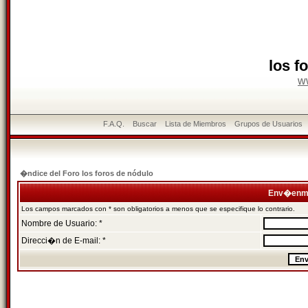
los f
w
F.A.Q.
Buscar
Lista de Miembros
Grupos de Usuarios
�ndice del Foro los foros de nódulo
Env�enme
Los campos marcados con * son obligatorios a menos que se especifique lo contrario.
Nombre de Usuario: *
Direcci�n de E-mail: *