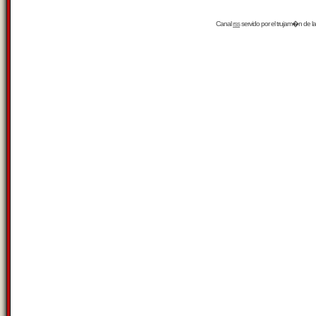
Canal
rss
servido por el
trujam�n
de la