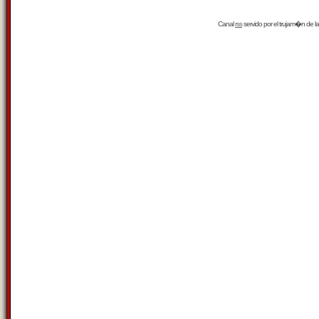
Canal
rss
servido por el
trujam�n
de la