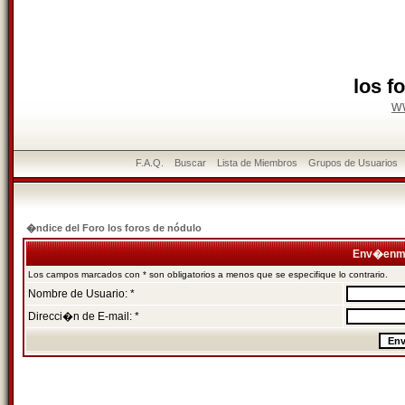
los f
w
F.A.Q.
Buscar
Lista de Miembros
Grupos de Usuarios
�ndice del Foro los foros de nódulo
Env�enme
Los campos marcados con * son obligatorios a menos que se especifique lo contrario.
Nombre de Usuario: *
Direcci�n de E-mail: *