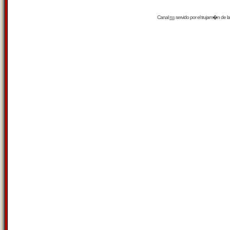
Canal
rss
servido por el
trujam�n
de la