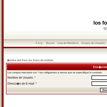
los f
w
F.A.Q.
Buscar
Lista de Miembros
Grupos de Usuarios
�ndice del Foro los foros de nódulo
Env�enme
Los campos marcados con * son obligatorios a menos que se especifique lo contrario.
Nombre de Usuario: *
Direcci�n de E-mail: *