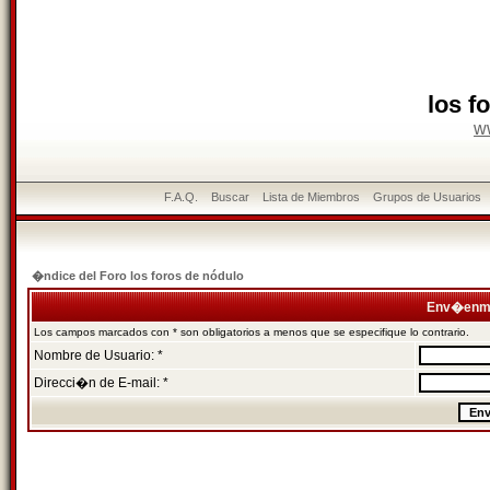
los f
w
F.A.Q.
Buscar
Lista de Miembros
Grupos de Usuarios
�ndice del Foro los foros de nódulo
Env�enme
Los campos marcados con * son obligatorios a menos que se especifique lo contrario.
Nombre de Usuario: *
Direcci�n de E-mail: *