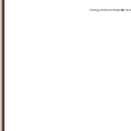
Canal
rss
servido por el
trujam�n
de la